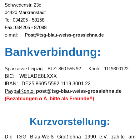
Schwedenstr. 23c
04420 Markranstädt
Tel: 034205 - 58158
Fax: 034205 - 87088
e-mail:
Post@tsg-blau-weiss-grosslehna.de
Bankverbindung:
Sparkasse Leipzig BLZ: 860 555 92 Konto: 1119300122
BIC: WELADE8LXXX
IBAN: DE25 8605 5592 1119 3001 22
PaypalKonto:
post@tsg-blau-weiss-grosslehna.de
(Bezahlungen o.Ä. bitte als Freunde!!)
Kurzvorstellung:
Die TSG Blau-Weiß Großlehna 1990 e.V. zählte am